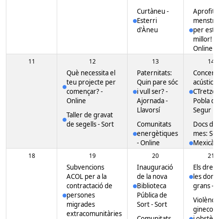
Curtàneu
-
Aprofito
Esterri
menstr
d'Àneu
per esta
millor!
-
Online
11
12
13
14
Espectac
de màgi
Què necessita el
Paternitats:
Concert
P@ssW0
teu projecte per
Quin pare sóc
acústics 
Sort
començar?
-
i vull ser? -
CTretze
Online
Ajornada
-
Pobla de
Llavorsí
Segur
Taller de gravat
de segells
- Sort
Comunitats
Docs del
energètiques
mes: So
- Online
Mexicà
-
Esterri
18
19
20
21
d'Àneu
Subvencions
Inauguració
Els dret
ACOL per a la
de la nova
les done
contractació de
Biblioteca
grans
- 
persones
Pública de
Violènci
migrades
Sort
- Sort
ginecolò
extracomunitàries
Comunitats
i obstèt