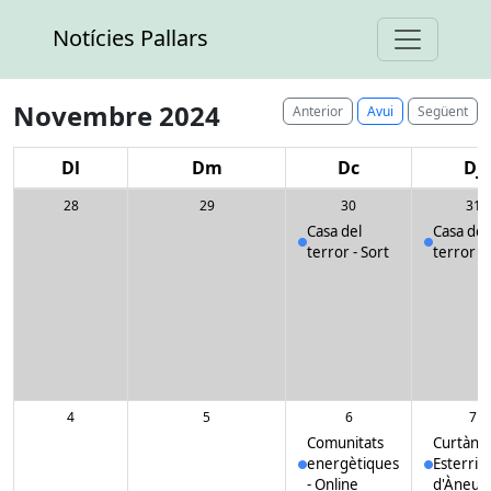
Notícies Pallars
Novembre 2024
Anterior
Avui
Següent
Dl
Dm
Dc
Dj
28
29
30
31
Casa del
Casa del
terror
- Sort
terror
- 
4
5
6
7
Comunitats
Curtàn
energètiques
Esterri
- Online
d'Àneu