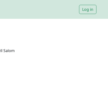
Log in
ell Salom